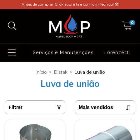
Antes de comprar Click aqui e fale com um Técnico! 🛠️
0
Serviços e Manutenções
Lorenzetti
Início
>
Distak
>
Luva de união
Luva de união
Filtrar