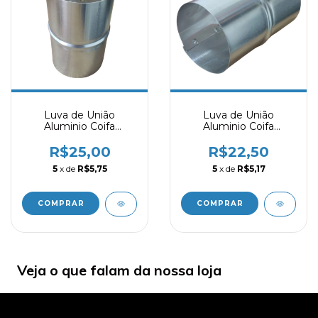
Luva de União
Luva de União
Aluminio Coifa
Aluminio Coifa
Exaustor Duto 80mm
Exaustor Duto 60mm
R$25,00
R$22,50
5
x de
R$5,75
5
x de
R$5,17
Veja o que falam da nossa loja