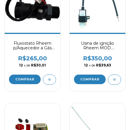
Fluxostato Rheem
Usina de ignição
p/Aquecedor a Gás
Rheem MOD.
16/18/22/26/30L -
RB3AP30 e 35PV -
Rheem
PR319224100
R$265,00
R$350,00
12
x de
R$30,01
12
x de
R$39,63