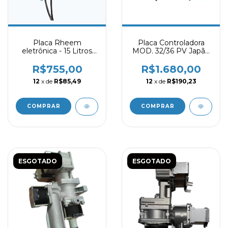
Placa Rheem
Placa Controladora
eletrônica - 15 Litros
MOD. 32/36 PV Japão
Versão 1
paloma 1 - 410833200
R$755,00
R$1.680,00
12
x de
R$85,49
12
x de
R$190,23
ESGOTADO
ESGOTADO