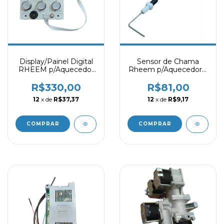
Display/Painel Digital
Sensor de Chama
RHEEM p/Aquecedor
Rheem p/Aquecedor a
12/15/20 Litros
Gás 12/15L Versão 1 -
PR101130037
R$330,00
R$81,00
12
x de
R$37,37
12
x de
R$9,17