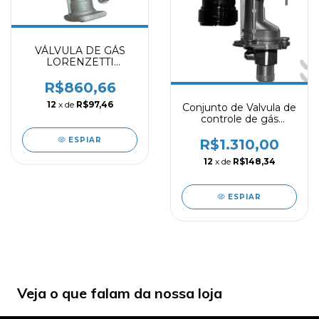
VÁLVULA DE GÁS
LORENZETTI
P/aquecedor LZ
2300DE - G2313
R$860,66
12
x de
R$97,46
Conjunto de Valvula de
controle de gás
RHEEM PALOMA 26L
ESPIAR
MOD. RB3AP25PVT
R$1.310,00
12
x de
R$148,34
ESPIAR
Veja o que falam da nossa loja