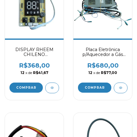
DISPLAY RHEEM
Placa Eletrônica
CHILENO
p/Aquecedor a Gás
16/18/22/26/30 LITROS
18/22/26/30L - Rheem
- PR360901081
Chileno
R$368,00
R$680,00
12
x de
R$41,67
12
x de
R$77,00