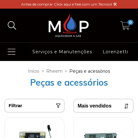
Antes de comprar Click aqui e fale com um Técnico! 🛠️
0
Serviços e Manutenções
Lorenzetti
Início
>
Rheem
>
Peças e acessórios
Peças e acessórios
Filtrar