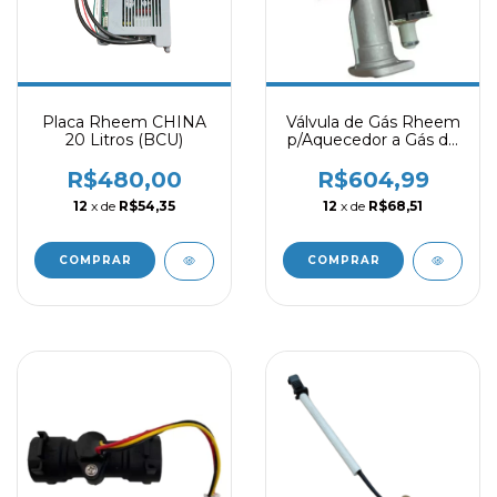
Placa Rheem CHINA
Válvula de Gás Rheem
20 Litros (BCU)
p/Aquecedor a Gás de
18/22/26/30l
R$480,00
R$604,99
12
x de
R$54,35
12
x de
R$68,51