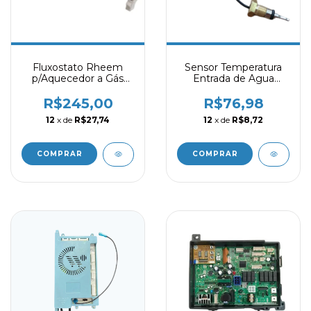
Fluxostato Rheem
Sensor Temperatura
p/Aquecedor a Gás
Entrada de Agua
12/15/20L -
Quente p/Aquecedor
PR0201100949
16/18/22/26/30L -
R$245,00
R$76,98
Rheem
12
x de
R$27,74
12
x de
R$8,72