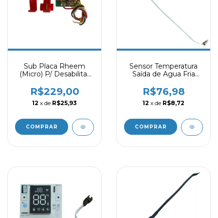
Sub Placa Rheem
Sensor Temperatura
(Micro) P/ Desabilitar
Saída de Agua Fria
Sensor Japao
16/18/22/26/30L -
Rheem
R$229,00
R$76,98
12
x de
R$25,93
12
x de
R$8,72